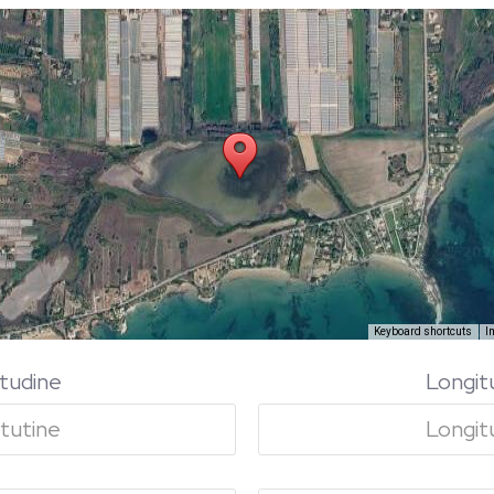
Keyboard shortcuts
I
itudine
Longit