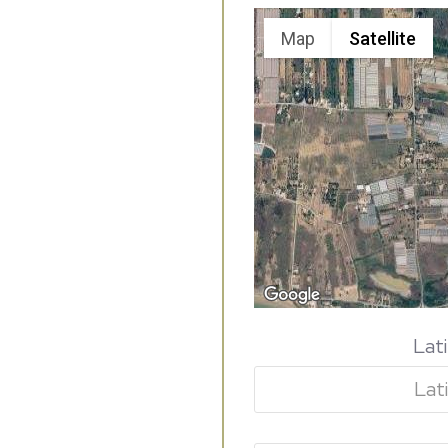
Map
Satellite
Lat