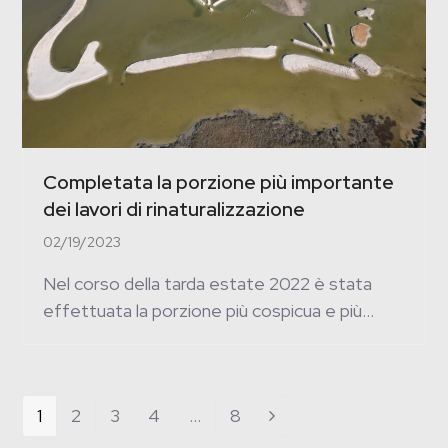
Completata la porzione più importante
dei lavori di rinaturalizzazione
02/19/2023
Nel corso della tarda estate 2022 è stata
effettuata la porzione più cospicua e più…
Page
1
Page
2
Page
3
Page
4
…
Page
8
Next