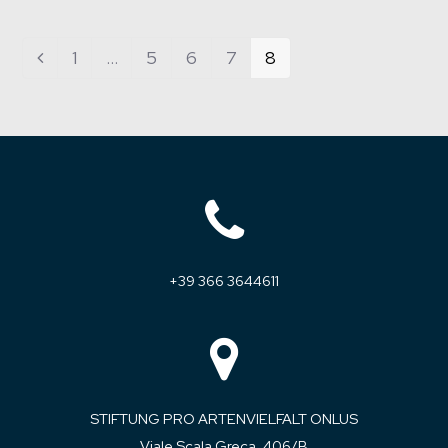
Page
1
…
Page
5
Page
6
Page
7
Page
8
Previous
+39 366 3644611
STIFTUNG PRO ARTENVIELFALT ONLUS
Viale Scala Greca, 406/B