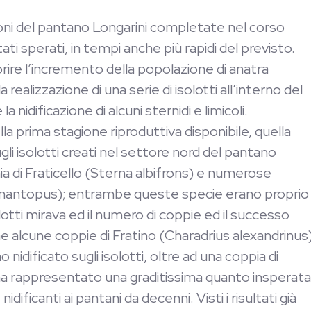
ioni del pantano Longarini completate nel corso
ati sperati, in tempi anche più rapidi del previsto.
orire l’incremento della popolazione di anatra
ealizzazione di una serie di isolotti all’interno del
a nidificazione di alcuni sternidi e limicoli.
lla prima stagione riproduttiva disponibile, quella
i isolotti creati nel settore nord del pantano
nia di Fraticello (Sterna albifrons) e numerose
himantopus); entrambe queste specie erano proprio 
solotti mirava ed il numero di coppie ed il successo
e alcune coppie di Fratino (Charadrius alexandrinus
nidificato sugli isolotti, oltre ad una coppia di
 ha rappresentato una graditissima quanto insperata
ficanti ai pantani da decenni. Visti i risultati già