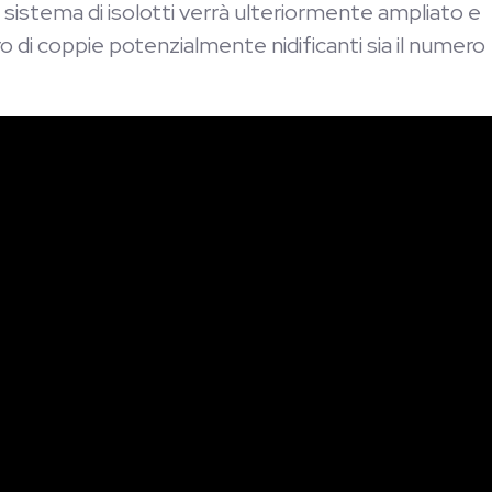
l sistema di isolotti verrà ulteriormente ampliato e
o di coppie potenzialmente nidificanti sia il numero