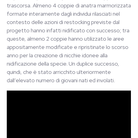
trascorsa. Almeno 4 coppie di anatra marmorizzata
formate interamente dagli individui rilasciati nel
contesto delle azioni di restocking previste dal
progetto hanno infatti nidificato con successo; tra
queste, almeno 2 coppie hanno utilizzato le aree
appositamente modificate e ripristinate lo scorso
anno per la creazione di nicchie idonee alla
nidificazione della specie. Un duplice successo,
quindi, che è stato arricchito ulteriormente
dall’elevato numero di giovani nati ed involati.