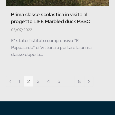
Prima classe scolastica in visita al
progetto LIFE Marbled duck PSSO
05/07/2022
E’ stato l’istituto comprensivo “F.
Pappalardo” di Vittoria a portare la prima
classe dopo la…
Page
1
Page
2
Page
3
Page
4
Page
5
…
Page
8
Previous
Next