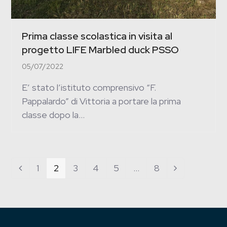
Prima classe scolastica in visita al
progetto LIFE Marbled duck PSSO
05/07/2022
E’ stato l’istituto comprensivo “F.
Pappalardo” di Vittoria a portare la prima
classe dopo la…
Page
1
Page
2
Page
3
Page
4
Page
5
…
Page
8
Previous
Next