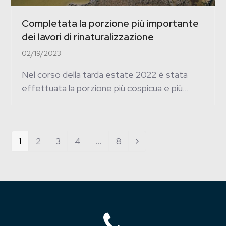
Completata la porzione più importante
dei lavori di rinaturalizzazione
02/19/2023
Nel corso della tarda estate 2022 è stata
effettuata la porzione più cospicua e più…
Page
1
Page
2
Page
3
Page
4
…
Page
8
Next